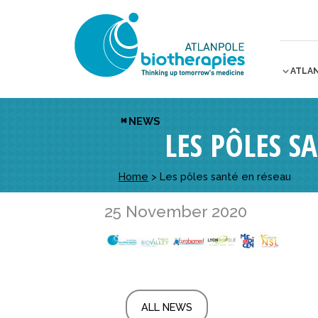
ATLA
NEWS
LES PÔLES S
Home
>
Les pôles santé en réseau
25 November 2020
ALL NEWS