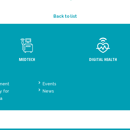
Back to list
MEDTECH
DIGITAL HEALTH
ement
Events
y for
News
ta