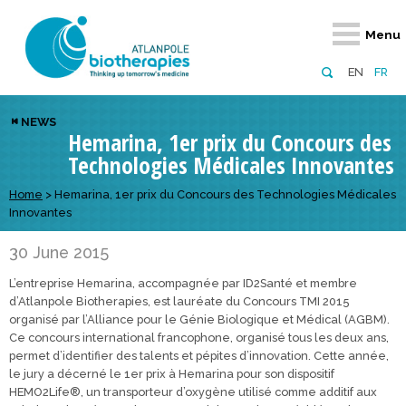
Retour
Retour
Retour
Retour
Retour
Menu
Atlanpole Biotherapies
Our network
News & Events
Services
Approaches
EN
FR
About us
Members
Events
Diversify your network
Biotherapies
NEWS
Hemarina, 1er prix du Concours des
Approaches to excellence
Partners
News
Broaden your horizons
Innovative m
Technologies Médicales Innovantes
Team
European network
Develop your innovation projects
Digital Healt
Home
>
Hemarina, 1er prix du Concours des Technologies Médicales
Board of Directors
Enhance your public profile
Disease pre
Innovantes
Funding
30 June 2015
L’entreprise Hemarina, accompagnée par ID2Santé et membre
d’Atlanpole Biotherapies, est lauréate du Concours TMI 2015
organisé par l’Alliance pour le Génie Biologique et Médical (AGBM).
Ce concours international francophone, organisé tous les deux ans,
permet d’identifier des talents et pépites d’innovation. Cette année,
le jury a décerné le 1er prix à Hemarina pour son dispositif
HEMO2Life®, un transporteur d’oxygène utilisé comme additif aux