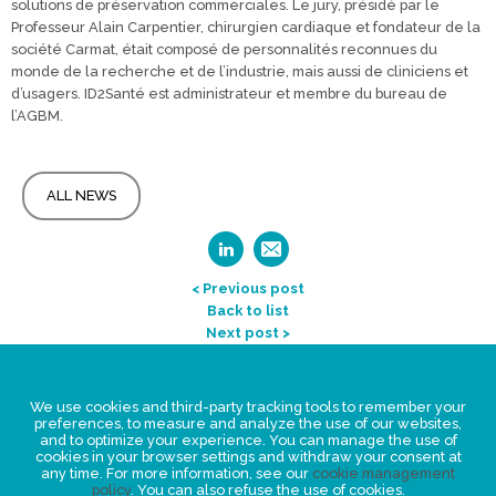
solutions de préservation commerciales. Le jury, présidé par le
Professeur Alain Carpentier, chirurgien cardiaque et fondateur de la
société Carmat, était composé de personnalités reconnues du
monde de la recherche et de l’industrie, mais aussi de cliniciens et
d’usagers. ID2Santé est administrateur et membre du bureau de
l’AGBM.
ALL NEWS
< Previous post
Back to list
Next post >
Legal Statement
We use cookies and third-party tracking tools to remember your
Privacy policy for personal data
preferences, to measure and analyze the use of our websites,
and to optimize your experience. You can manage the use of
Events
cookies in your browser settings and withdraw your consent at
any time. For more information, see our
cookie management
News
policy
. You can also refuse the use of cookies.